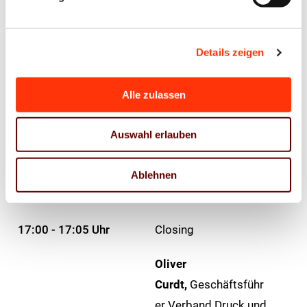
16:00 - 17:00 Uhr
Loslassen ist das
neue Anpacken
Details zeigen
Nicola Fritze,
Speakerin,
Alle zulassen
Buchautorin,
Executive-Coach und
Auswahl erlauben
Organisationspsycho
login
Ablehnen
17:00 - 17:05 Uhr
Closing
Oliver
Curdt,
Geschäftsführ
er Verband Druck und