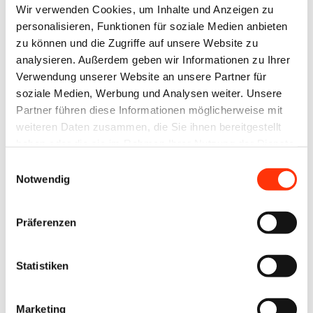
Wir verwenden Cookies, um Inhalte und Anzeigen zu
Geschäftsführender
personalisieren, Funktionen für soziale Medien anbieten
Gesellschafter,
zu können und die Zugriffe auf unsere Website zu
Rehms Druck GmbH
analysieren. Außerdem geben wir Informationen zu Ihrer
Verwendung unserer Website an unsere Partner für
Michael David,
soziale Medien, Werbung und Analysen weiter. Unsere
Geschäftsführender
Partner führen diese Informationen möglicherweise mit
Gesellschafter, Gute
weiteren Daten zusammen, die Sie ihnen bereitgestellt
Botschafter GmbH
haben oder die sie im Rahmen Ihrer Nutzung der Dienste
gesammelt haben.
Alexander Hornen,
Einwilligungsauswahl
Notwendig
Geschäftsführer, L.N.
Schaffrath GmbH &
Präferenzen
Co. KG DruckMedien
Statistiken
Marketing