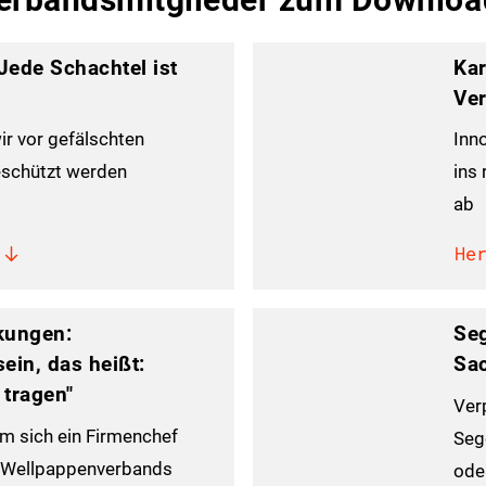
 Jede Schachtel ist
Kar
Ve
ir vor gefälschten
Inn
schützt werden
ins
ab
He
kungen:
Seg
ein, das heißt:
Sac
 tragen"
Ver
m sich ein Firmenchef
Seg
s Wellpappenverbands
ode