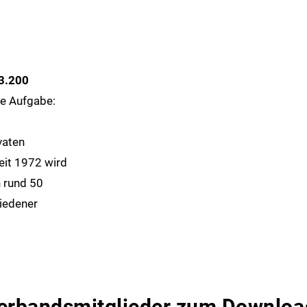
 3.200
ie Aufgabe:
vaten
eit 1972 wird
n rund 50
iedener
Verbandsmitglieder zum Downloa