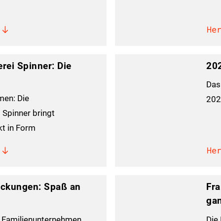
He
rei Spinner: Die
202
Das
men: Die
202
Spinner bringt
kt in Form
He
ckungen: Spaß an
Fra
ga
m Familienunternehmen
Die