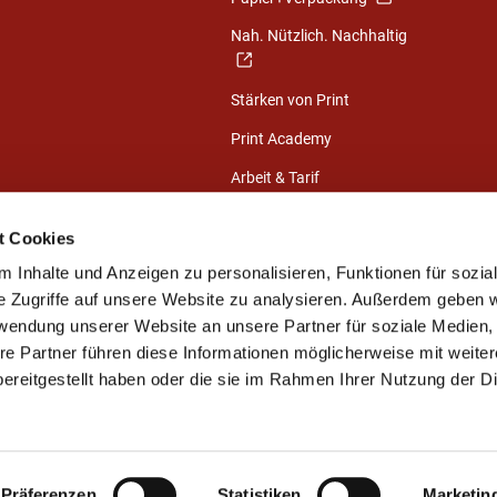
Nah. Nützlich. Nachhaltig
Stärken von Print
Print Academy
Arbeit & Tarif
Nachrichten
t Cookies
Exklusive
 Inhalte und Anzeigen zu personalisieren, Funktionen für sozia
Mitgliederinformationen
e Zugriffe auf unsere Website zu analysieren. Außerdem geben w
NUTZEN
rwendung unserer Website an unsere Partner für soziale Medien
re Partner führen diese Informationen möglicherweise mit weite
Branchenportal
ereitgestellt haben oder die sie im Rahmen Ihrer Nutzung der D
Wirtschaftliche Lage &
Branchendaten
Präferenzen
Statistiken
Marketin
Kontakt
Impressum
Datenschutz
Sitemap