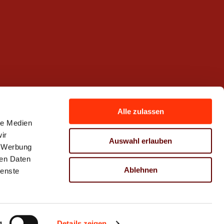
Alle zulassen
le Medien
ir
Auswahl erlauben
, Werbung
ren Daten
Ablehnen
ienste
g
Details zeigen