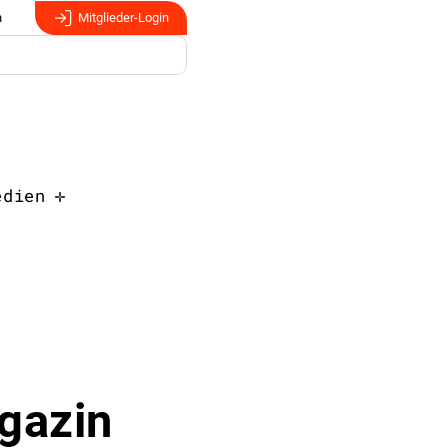
n
Mitglieder-Login
edien
gazin