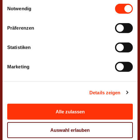
Leistungen
Info-Center
gesammelt haben.
Einwilligungsauswahl
Notwendig
WE.LOVE.PRINT
Azubi- und
Praktikumsbörse
Präferenzen
hochDRUCK 2.0
Statistiken
Stellenangebote
Umwelt.Bewusst.Gedruckt
Marketing
Wirtschaftsmagazin
AKTIV
Karriere
Details zeigen
Papier+Verpackung
Nah. Nützlich. Nachhaltig
Alle zulassen
Stärken von Print
Auswahl erlauben
Print Academy