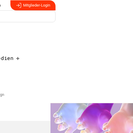
n
Mitglieder-Login
edien
ign