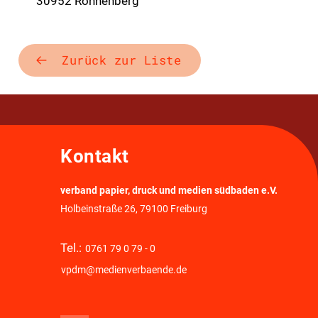
30952 Ronnenberg
Zurück zur Liste
Kontakt
verband papier, druck und medien südbaden e.V.
Holbeinstraße 26, 79100 Freiburg
Tel.:
0761 79 0 79 - 0
vpdm@medienverbaende.de