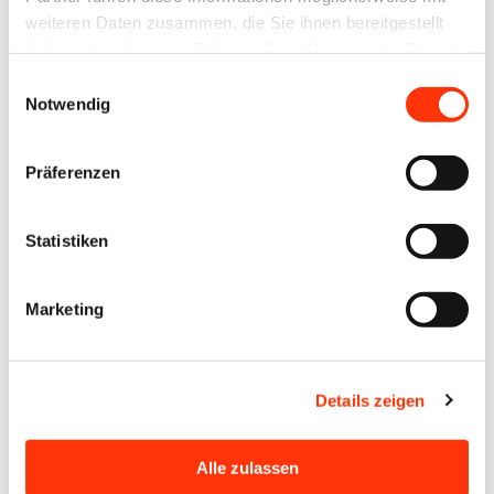
Abwechslungsreiche Aufgaben mit moderner
weiteren Daten zusammen, die Sie ihnen bereitgestellt
Technik
haben oder die sie im Rahmen Ihrer Nutzung der Dienste
gesammelt haben.
Kurze Entscheidungswege und ein kollegiales
Einwilligungsauswahl
Notwendig
Arbeitsumfeld
Entwicklungsmöglichkeiten und
Präferenzen
eigenverantwortliches Arbeiten
Attraktive Vergütung
Statistiken
Wir freuen uns auf Ihre vollständige Bewerbung an
Marketing
Herrn Jan Dziub unter
Bewerbung@integralis-
gruppe.de
!
Details zeigen
Veröffentlichungsdatum:
11.05.2026
Alle zulassen