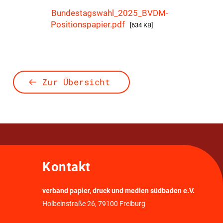
Bundestagswahl_2025_BVDM-
Positionspapier.pdf
[634 KB]
Zur Übersicht
Kontakt
verband papier, druck und medien südbaden e.V.
Holbeinstraße 26, 79100 Freiburg