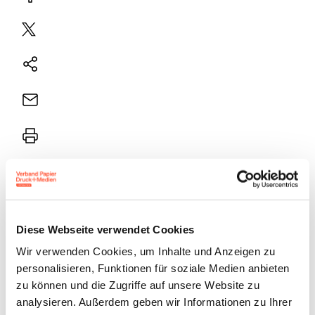
Plattform
X
Natives
Sharing
E-
Mail
Drucker
Unser Land braucht tiefgreifende Reformen in der
Wirtschafts- und Sozialpolitik. Die
Diese Webseite verwendet Cookies
Kostenbelastungen und bürokratische Hürden sind
Wir verwenden Cookies, um Inhalte und Anzeigen zu
personalisieren, Funktionen für soziale Medien anbieten
aus dem Ruder gelaufen. Die Druck- und
zu können und die Zugriffe auf unsere Website zu
Medienbetriebe, zu 83 Prozent Unternehmen mit
analysieren. Außerdem geben wir Informationen zu Ihrer
weniger als 20 Beschäftigten, benötigen dringend