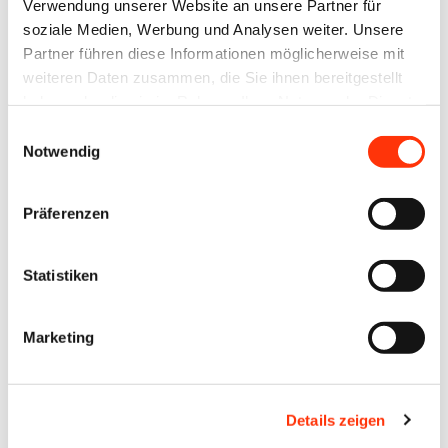
c
Verwendung unserer Website an unsere Partner für
o
soziale Medien, Werbung und Analysen weiter. Unsere
Partner führen diese Informationen möglicherweise mit
l
weiteren Daten zusammen, die Sie ihnen bereitgestellt
u
haben oder die sie im Rahmen Ihrer Nutzung der Dienste
t
gesammelt haben.
Einwilligungsauswahl
i
Notwendig
o
n
Präferenzen
o
n
Statistiken
T
o
Marketing
u
r
“
Details zeigen