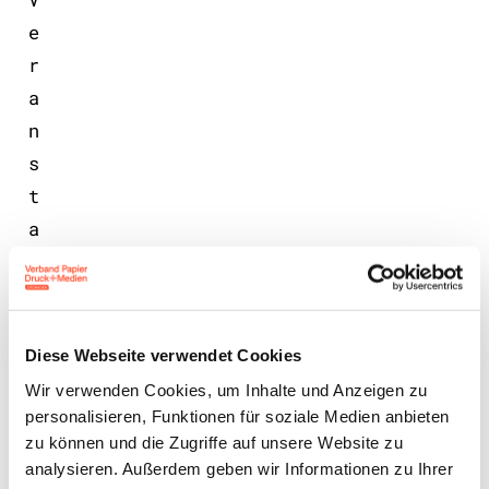
e
r
a
n
s
t
a
l
t
u
Diese Webseite verwendet Cookies
n
g
Wir verwenden Cookies, um Inhalte und Anzeigen zu
personalisieren, Funktionen für soziale Medien anbieten
„
zu können und die Zugriffe auf unsere Website zu
e
analysieren. Außerdem geben wir Informationen zu Ihrer