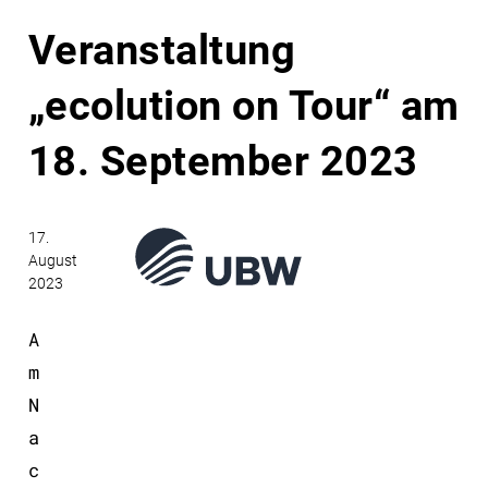
Veranstaltung
„ecolution on Tour“ am
18. September 2023
17.
August
2023
A
m
N
a
c