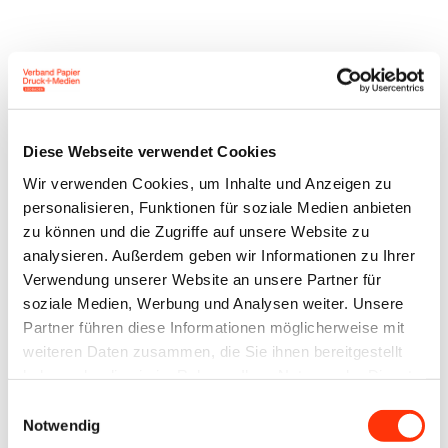
Benutzeranmeldung
Diese Webseite verwendet Cookies
Wir verwenden Cookies, um Inhalte und Anzeigen zu
Bitte geben Sie Ihren
personalisieren, Funktionen für soziale Medien anbieten
Benutzernamen und Ihr
zu können und die Zugriffe auf unsere Website zu
Passwort ein, um sich an der
analysieren. Außerdem geben wir Informationen zu Ihrer
Verwendung unserer Website an unsere Partner für
Website anzumelden.
soziale Medien, Werbung und Analysen weiter. Unsere
Partner führen diese Informationen möglicherweise mit
E-Mail-Adresse
weiteren Daten zusammen, die Sie ihnen bereitgestellt
haben oder die sie im Rahmen Ihrer Nutzung der Dienste
gesammelt haben.
Einwilligungsauswahl
Notwendig
Passwort: