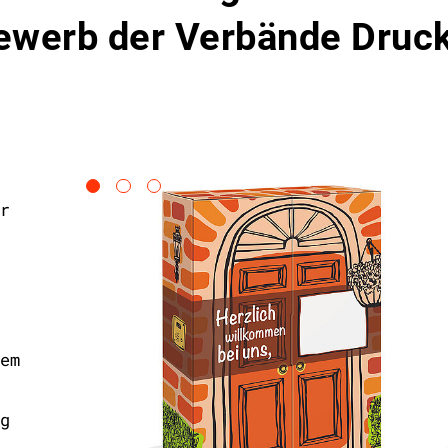
ewerb der Verbände Druc
r
em
g