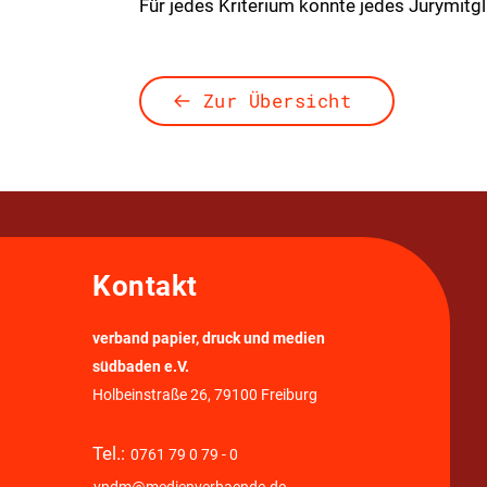
Für jedes Kriterium konnte jedes Jurymitg
Zur Übersicht
Kontakt
verband papier, druck und medien
südbaden e.V.
Holbeinstraße 26, 79100 Freiburg
Tel.:
0761 79 0 79 - 0