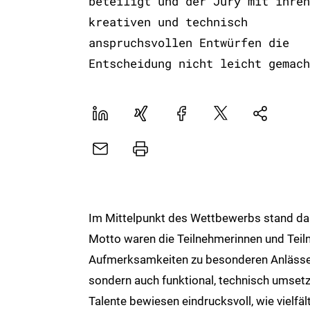
beteiligt und der Jury mit ihren
kreativen und technisch
anspruchsvollen Entwürfen die
Entscheidung nicht leicht gemach
LinekdIn
Xing
Facebook
Plattform
Natives
X
Sharing
E-
Drucker
Mail
Im Mittelpunkt des Wettbewerbs stand d
Motto waren die Teilnehmerinnen und Teilne
Aufmerksamkeiten zu besonderen Anlässen z
sondern auch funktional, technisch umsetz
Talente bewiesen eindrucksvoll, wie vielfäl