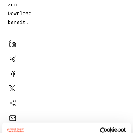
zum
Download
bereit.
LinekdIn
Xing
Facebook
Plattform
X
Natives
Sharing
E-
Mail