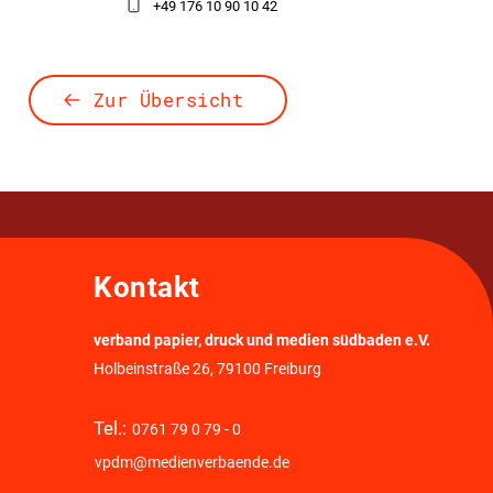
+49 176 10 90 10 42
Zur Übersicht
Kontakt
verband papier, druck und medien südbaden e.V.
Holbeinstraße 26, 79100 Freiburg
Tel.:
0761 79 0 79 - 0
vpdm@medienverbaende.de