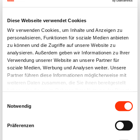
Drucker
Diese Webseite verwendet Cookies
Wir verwenden Cookies, um Inhalte und Anzeigen zu
Die GWG ist eine internationale Initiative von
personalisieren, Funktionen für soziale Medien anbieten
Anwendern der Druckindustrie, Ver­bän­den,
zu können und die Zugriffe auf unsere Website zu
Bildungseinrichtungen und Entwicklern, die
analysieren. Außerdem geben wir Informationen zu Ihrer
Empfehlungen für Workflows in der Druck- und
Verwendung unserer Website an unsere Partner für
soziale Medien, Werbung und Analysen weiter. Unsere
Verpackungsindustrie erarbeiten. Auch die 2018
Partner führen diese Informationen möglicherweise mit
erschienene Norm ISO 19593-1 geht auf eine
weiteren Daten zusammen, die Sie ihnen bereitgestellt
Initiative der GWG zurück. Die Norm regelt, wie in
haben oder die sie im Rahmen Ihrer Nutzung der Dienste
einer PDF/X-4-Druckdatei Informationen zur
gesammelt haben.
Einwilligungsauswahl
Notwendig
Druckveredelung bzw. Druckweiter­verarbeitung
standardisiert abgespeichert werden. Sie adressiert
in erster Linie die Faltschachtel- oder
Präferenzen
Etikettenproduktion, ist aber auch auf PDF-Dateien