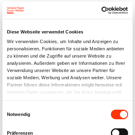
Drucker
Diese Webseite verwendet Cookies
Der BVDM begrüßt die Bestrebungen der EU-
Wir verwenden Cookies, um Inhalte und Anzeigen zu
Kommission, die EUDR weiter zu vereinfachen. Die
personalisieren, Funktionen für soziale Medien anbieten
am 4. Mai 2026 vorgelegten Vorschläge reichen aus
zu können und die Zugriffe auf unsere Website zu
analysieren. Außerdem geben wir Informationen zu Ihrer
Sicht des BVDM jedoch nicht aus, um die
Verwendung unserer Website an unsere Partner für
bürokratischen Belastungen für die Unternehmen
soziale Medien, Werbung und Analysen weiter. Unsere
der nachgelagerten Lieferkette nachhaltig zu
Partner führen diese Informationen möglicherweise mit
reduzieren.
weiteren Daten zusammen, die Sie ihnen bereitgestellt
haben oder die sie im Rahmen Ihrer Nutzung der Dienste
Die vollständige Herausnahme von
gesammelt haben.
Einwilligungsauswahl
Notwendig
Druckerzeugnissen wie Zeitungen, Bücher, Kataloge
und Werbedrucke bestätigt, dass in der EU
Präferenzen
hergestellte Druckprodukte keine Treiber von