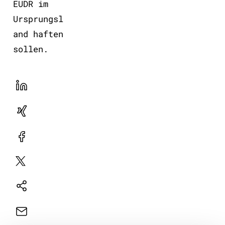
EUDR im
Ursprungsl
and haften
sollen.
LinekdIn
Xing
Facebook
Plattform
X
Natives
Sharing
E-
Mail