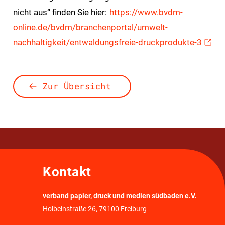
nicht aus“ finden Sie hier:
https://www.bvdm-
online.de/bvdm/branchenportal/umwelt-
nachhaltigkeit/entwaldungsfreie-druckprodukte-3
Zur Übersicht
Kontakt
verband papier, druck und medien südbaden e.V.
Holbeinstraße 26, 79100 Freiburg