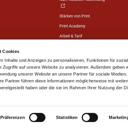
Stärken von Print
Print Academy
Arbeit & Tarif
Nachrichten
t Cookies
Exklusive
 Inhalte und Anzeigen zu personalisieren, Funktionen für sozia
Mitgliederinformationen
e Zugriffe auf unsere Website zu analysieren. Außerdem geben w
NUTZEN
rwendung unserer Website an unsere Partner für soziale Medien
re Partner führen diese Informationen möglicherweise mit weite
Branchenportal
ereitgestellt haben oder die sie im Rahmen Ihrer Nutzung der D
Wirtschaftliche Lage &
Branchendaten
Präferenzen
Statistiken
Marketin
Kontakt
Impressum
Datenschutz
Sitemap