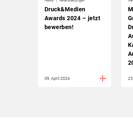
News
Veranstaltungen
Ne
Druck&Medien
M
Awards 2024 – jetzt
G
bewerben!
D
A
K
A
2
09. April 2024
25