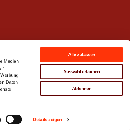
Alle zulassen
le Medien
ir
Auswahl erlauben
, Werbung
ren Daten
Ablehnen
ienste
g
Details zeigen