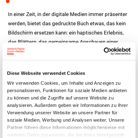
In einer Zeit, in der digitale Medien immer präsenter
werden, bietet das gedruckte Buch etwas, das kein
Bildschirm ersetzen kann: ein haptisches Erlebnis,
das Blättern, das gemeinsame Anschauen einer
Seite, das Greifen und Begreifen. Die Kinder folgen
einer Geschichte nicht nur mit den Ohren, sondern
mit allen Sinnen. Sie sehen Illustrationen, die nicht
Diese Webseite verwendet Cookies
wegwischen, sondern verweilen lassen – und sie
Wir verwenden Cookies, um Inhalte und Anzeigen zu
spüren die Nähe, die entsteht, wenn sie gemeinsam
personalisieren, Funktionen für soziale Medien anbieten
mit den anderen Kindern über einem
zu können und die Zugriffe auf unsere Website zu
analysieren. Außerdem geben wir Informationen zu Ihrer
aufgeschlagenen Buch sitzen.
Verwendung unserer Website an unsere Partner für
soziale Medien, Werbung und Analysen weiter. Unsere
Während unserer Vorleseaktion zeigte sich genau
Partner führen diese Informationen möglicherweise mit
diese Magie: Die Kinder nahmen das Buch in die
weiteren Daten zusammen, die Sie ihnen bereitgestellt