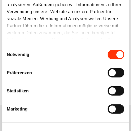
j.meyer@vdm-beratung.de
analysieren. Außerdem geben wir Informationen zu Ihrer
+49 176 10 90 10 11
Verwendung unserer Website an unsere Partner für
soziale Medien, Werbung und Analysen weiter. Unsere
Partner führen diese Informationen möglicherweise mit
Gerald Walther
weiteren Daten zusammen, die Sie ihnen bereitgestellt
Berater Management & Controlling /
Nachhaltigkeit & Umwelt
haben oder die sie im Rahmen Ihrer Nutzung der Dienste
g.walther@vdm-beratung.de
gesammelt haben.
Einwilligungsauswahl
+49 170 540 93 02
Notwendig
Präferenzen
Zur Übersicht
Statistiken
Marketing