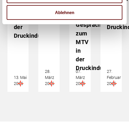
zum
in
MTV
Zeitungsverlage
MTV
der
in
Ablehnen
und
in
Druckindustrie
der
Gespräche
der
Druckin
zum
Druckindustrie
MTV
in
der
Druckindustrie
28.
07.
27.
13. Mai
März
März
Februar
2025
2025
2025
2025