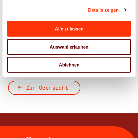
Details zeigen
Ansprechpartner
Alle zulassen
Jens Meyer
Geschäftsführer
Auswahl erlauben
j.meyer@vdm-beratung.de
+49 176 10 90 10 11
Ablehnen
Zur Übersicht