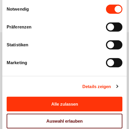
gesammelt haben.
Einwilligungsauswahl
Zur Übersicht
Notwendig
Präferenzen
Statistiken
Das könnte Sie auch
Marketing
interessieren
Details zeigen
Alle zulassen
Wirtschaftspolitik
Wirtschaftspolitik
Wirtschaftspolitik
BVDM-
BVDM-
BVDM-
Auswahl erlauben