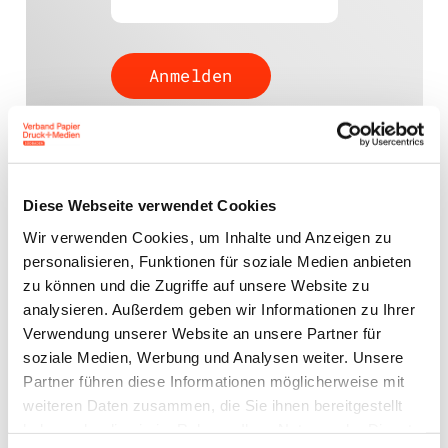
Passwort vergessen?
Diese Webseite verwendet Cookies
Wir verwenden Cookies, um Inhalte und Anzeigen zu
Ansprechpartner
personalisieren, Funktionen für soziale Medien anbieten
zu können und die Zugriffe auf unsere Website zu
analysieren. Außerdem geben wir Informationen zu Ihrer
Jens Meyer
Geschäftsführer
Verwendung unserer Website an unsere Partner für
soziale Medien, Werbung und Analysen weiter. Unsere
j.meyer@vdm-beratung.de
Partner führen diese Informationen möglicherweise mit
+49 176 10 90 10 11
weiteren Daten zusammen, die Sie ihnen bereitgestellt
haben oder die sie im Rahmen Ihrer Nutzung der Dienste