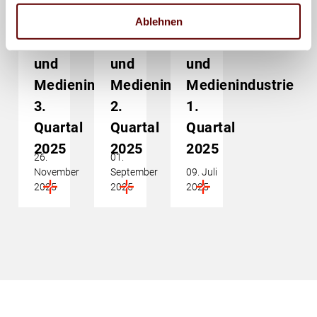
Branchendaten:
Branchendaten:
Branchendaten:
Deutsche
Deutsche
Deutsche
Ablehnen
Druck-
Druck-
Druck-
und
und
und
Medienindustrie
Medienindustrie
Medienindustrie
3.
2.
1.
Quartal
Quartal
Quartal
2025
2025
2025
26.
01.
November
September
09. Juli
2025
2025
2025