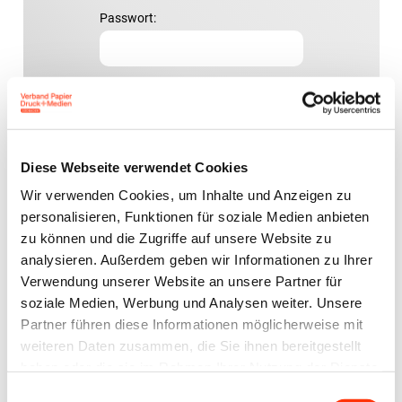
Passwort:
Passwort vergessen?
Diese Webseite verwendet Cookies
Wir verwenden Cookies, um Inhalte und Anzeigen zu
personalisieren, Funktionen für soziale Medien anbieten
zu können und die Zugriffe auf unsere Website zu
analysieren. Außerdem geben wir Informationen zu Ihrer
Ansprechpartner
Verwendung unserer Website an unsere Partner für
soziale Medien, Werbung und Analysen weiter. Unsere
Jens Meyer
Partner führen diese Informationen möglicherweise mit
Geschäftsführer
weiteren Daten zusammen, die Sie ihnen bereitgestellt
j.meyer@vdm-beratung.de
haben oder die sie im Rahmen Ihrer Nutzung der Dienste
+49 176 10 90 10 11
gesammelt haben.
Einwilligungsauswahl