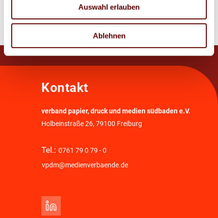
Zur Übersicht
Auswahl erlauben
Ablehnen
Kontakt
verband papier, druck und medien südbaden e.V.
Holbeinstraße 26, 79100 Freiburg
Tel.:
0761 79 0 79 - 0
vpdm@medienverbaende.de