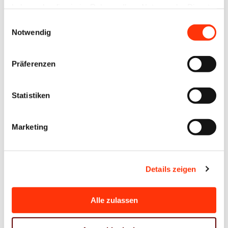
haben oder die sie im Rahmen Ihrer Nutzung der Dienste
gesammelt haben.
Einwilligungsauswahl
Notwendig
Passwort vergessen?
Präferenzen
Statistiken
Ansprechpartner
Marketing
Marko Graumann
Berater Arbeitssicherheit
m.graumann@vdm-beratung.de
Details zeigen
+49 163 202 62 19
Alle zulassen
Zur Übersicht