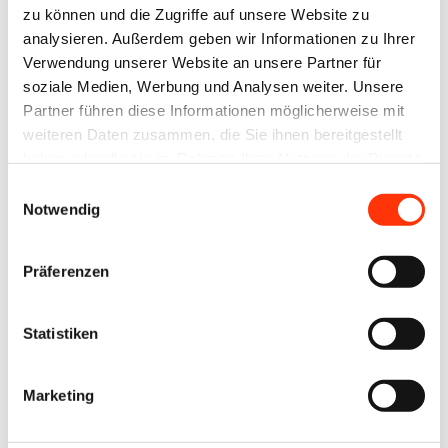
zu können und die Zugriffe auf unsere Website zu
Benutzernamen und Ihr
analysieren. Außerdem geben wir Informationen zu Ihrer
Passwort ein, um sich an der
Verwendung unserer Website an unsere Partner für
Website anzumelden.
soziale Medien, Werbung und Analysen weiter. Unsere
Partner führen diese Informationen möglicherweise mit
weiteren Daten zusammen, die Sie ihnen bereitgestellt
E-Mail-Adresse
haben oder die sie im Rahmen Ihrer Nutzung der Dienste
gesammelt haben.
Einwilligungsauswahl
Notwendig
Passwort:
Präferenzen
Statistiken
Passwort vergessen?
Marketing