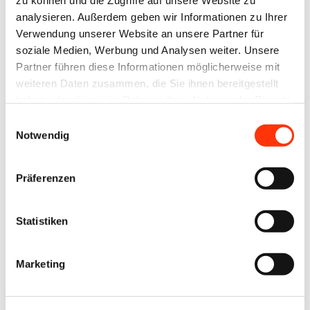
zu können und die Zugriffe auf unsere Website zu
Zurücksetzen Ihres
analysieren. Außerdem geben wir Informationen zu Ihrer
Verwendung unserer Website an unsere Partner für
Passworts werden Ihnen
soziale Medien, Werbung und Analysen weiter. Unsere
umgehend per E-Mail
Partner führen diese Informationen möglicherweise mit
zugesandt.
weiteren Daten zusammen, die Sie ihnen bereitgestellt
haben oder die sie im Rahmen Ihrer Nutzung der Dienste
gesammelt haben.
Einwilligungsauswahl
Benutzername oder E-Mail-Adresse
Notwendig
Präferenzen
Statistiken
Zurück zum Anmeldeformular
Marketing