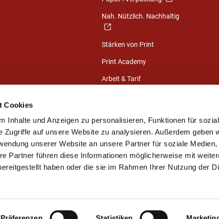
Nah. Nützlich. Nachhaltig
Stärken von Print
Print Academy
Arbeit & Tarif
Nachrichten
t Cookies
Exklusive
 Inhalte und Anzeigen zu personalisieren, Funktionen für sozia
Mitgliederinformationen
e Zugriffe auf unsere Website zu analysieren. Außerdem geben w
NUTZEN
rwendung unserer Website an unsere Partner für soziale Medien
re Partner führen diese Informationen möglicherweise mit weite
Branchenportal
ereitgestellt haben oder die sie im Rahmen Ihrer Nutzung der D
Wirtschaftliche Lage &
Branchendaten
Präferenzen
Statistiken
Marketin
Kontakt
Impressum
Datenschutz
Sitemap