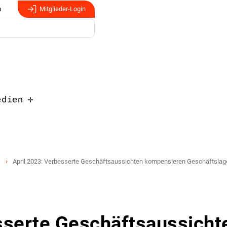
n
Mitglieder-Login
edien
April 2023: Verbesserte Geschäftsaussichten kompensieren Geschäftslage
sserte Geschäftsaussicht