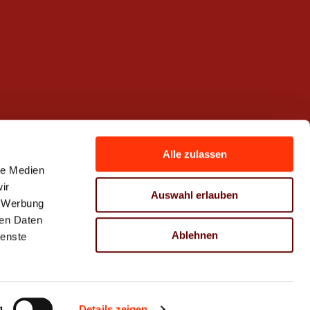
Alle zulassen
le Medien
ir
Auswahl erlauben
, Werbung
ren Daten
Ablehnen
ienste
g
Details zeigen