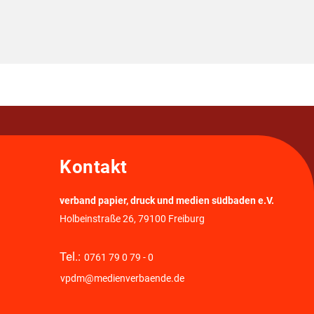
Kontakt
verband papier, druck und medien südbaden e.V.
Holbeinstraße 26, 79100 Freiburg
Tel.:
0761 79 0 79 - 0
vpdm@medienverbaende.de