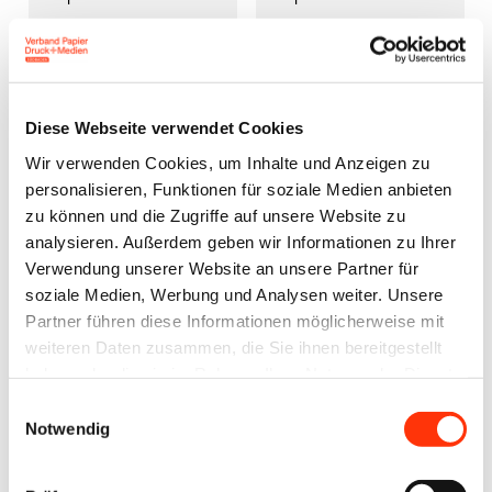
t
e
e
s
r
e
i
T
n
a
Diese Webseite verwendet Cookies
n
t
Wir verwenden Cookies, um Inhalte und Anzeigen zu
e
s
personalisieren, Funktionen für soziale Medien anbieten
n
a
zu können und die Zugriffe auf unsere Website zu
c
analysieren. Außerdem geben wir Informationen zu Ihrer
u
h
n
e
Verwendung unserer Website an unsere Partner für
d
n
soziale Medien, Werbung und Analysen weiter. Unsere
M
b
Partner führen diese Informationen möglicherweise mit
i
e
weiteren Daten zusammen, die Sie ihnen bereitgestellt
t
r
haben oder die sie im Rahmen Ihrer Nutzung der Dienste
a
ü
gesammelt haben.
Einwilligungsauswahl
r
c
Notwendig
b
k
e
s
i
i