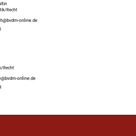
ltin
itik/Recht
ch@bvdm-online.de
1
ik/Recht
e@bvdm-online.de
3