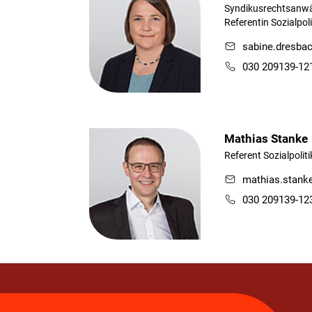
Syndikusrechtsanwä
Referentin Sozialpol
sabine.dresba
030 209139-12
Mathias Stanke
Referent Sozialpolit
mathias.stank
030 209139-12