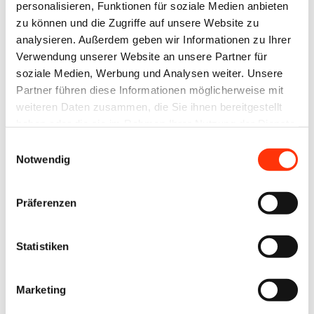
personalisieren, Funktionen für soziale Medien anbieten
Check
informiert über die
zu können und die Zugriffe auf unsere Website zu
lokale
analysieren. Außerdem geben wir Informationen zu Ihrer
Menschenrechtssituation
Verwendung unserer Website an unsere Partner für
sowie Umwelt-, Sozial- und
soziale Medien, Werbung und Analysen weiter. Unsere
Partner führen diese Informationen möglicherweise mit
Governancethemen nach
weiteren Daten zusammen, die Sie ihnen bereitgestellt
Land, Produktbereich und
haben oder die sie im Rahmen Ihrer Nutzung der Dienste
Branche:
wirtschaft-
gesammelt haben.
Einwilligungsauswahl
entwicklung.de/wirtschaft-
Notwendig
menschenrechte/csr-risiko-
check/
.
Präferenzen
Der
Praxislotse Wirtschaft &
Statistiken
Menschenrechte
bündelt
Informationen und
Marketing
Fallstudien zu konkreten