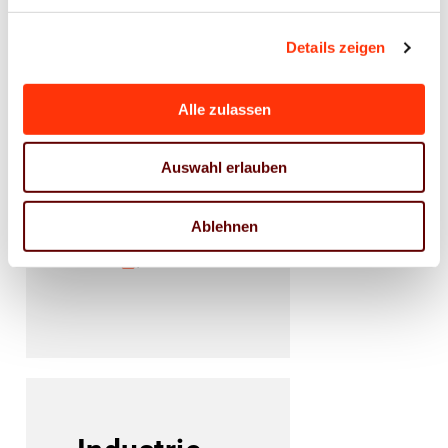
Menschenrechtsthemen wie
Details zeigen
Zwangsarbeit, Kinderarbeit,
Diskriminierung,
Alle zulassen
existenzsichernden Löhne
und faire
Auswahl erlauben
Arbeitszeiten:
wirtschaft-
entwicklung.de/wirtschaft-
Ablehnen
menschenrechte/praxislotse/
.