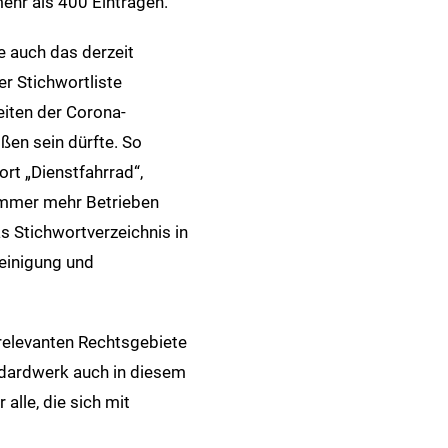
ehr als 400 Einträgen.
e auch das derzeit
er Stichwortliste
eiten der Corona-
en sein dürfte. So
rt „Dienstfahrrad“,
immer mehr Betrieben
s Stichwortverzeichnis in
einigung und
 relevanten Rechtsgebiete
ndardwerk auch in diesem
alle, die sich mit