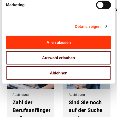
am Azubi-
den
Marketing
Gestaltungswettbe
Nachwuchsmangel
2025:
Schenken
Details zeigen
macht Freude!
Alle zulassen
19. Juni 2025
13. Mai 2025
Auswahl erlauben
Ablehnen
Ausbildung
Ausbildung
Zahl der
Sind Sie noch
Berufsanfänger
auf der Suche