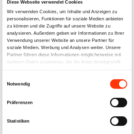
Unterstützungsangebote
Offene
Diese Webseite verwendet Cookies
für
Ausbildungsplätze
Wir verwenden Cookies, um Inhalte und Anzeigen zu
Ausbildungspersonal
jetzt noch mit
personalisieren, Funktionen für soziale Medien anbieten
zu können und die Zugriffe auf unsere Website zu
Ausbildung.de
analysieren. Außerdem geben wir Informationen zu Ihrer
besetzen
Verwendung unserer Website an unsere Partner für
soziale Medien, Werbung und Analysen weiter. Unsere
14. Juli 2025
24. Juni 2025
Partner führen diese Informationen möglicherweise mit
weiteren Daten zusammen, die Sie ihnen bereitgestellt
haben oder die sie im Rahmen Ihrer Nutzung der Dienste
gesammelt haben.
Einwilligungsauswahl
Notwendig
Präferenzen
Presse
Ausbildung
Ausbildung
Nachwuchsgewinnung
Jetzt
Mit Creator-
Statistiken
teilnehmen
Power gegen