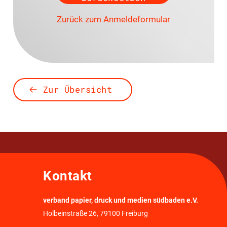
Zurück zum Anmeldeformular
Zur Übersicht
Kontakt
verband papier, druck und medien südbaden e.V.
Holbeinstraße 26, 79100 Freiburg