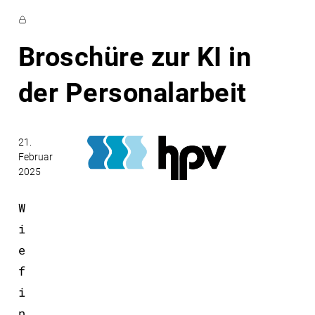
Broschüre zur KI in
der Personalarbeit
21.
Februar
2025
W
i
e
f
i
n