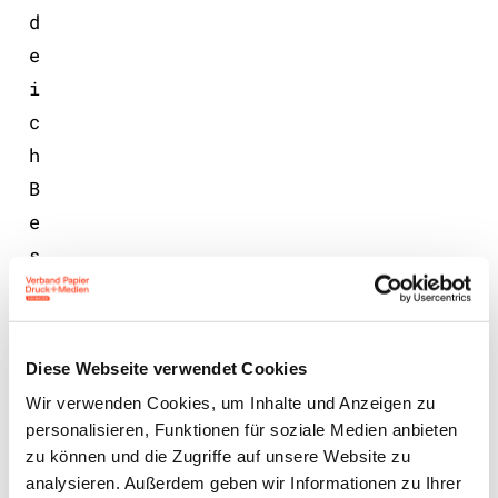
d
e
i
c
h
B
e
s
c
h
ä
Diese Webseite verwendet Cookies
f
Wir verwenden Cookies, um Inhalte und Anzeigen zu
t
personalisieren, Funktionen für soziale Medien anbieten
i
zu können und die Zugriffe auf unsere Website zu
analysieren. Außerdem geben wir Informationen zu Ihrer
g