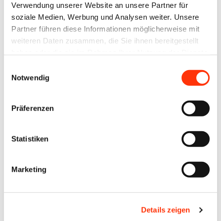
Verwendung unserer Website an unsere Partner für
t
soziale Medien, Werbung und Analysen weiter. Unsere
e
Partner führen diese Informationen möglicherweise mit
?
weiteren Daten zusammen, die Sie ihnen bereitgestellt
haben oder die sie im Rahmen Ihrer Nutzung der Dienste
U
gesammelt haben.
Einwilligungsauswahl
n
Notwendig
d
w
Präferenzen
a
n
Statistiken
n
s
Marketing
o
l
l
Details zeigen
i